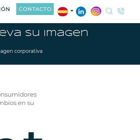
IÓN
CONTACTO
ueva su imagen
agen corporativa
 consumidores
mbios en su